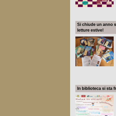
Si chiude un anno sc
letture estive!
In biblioteca si sta 