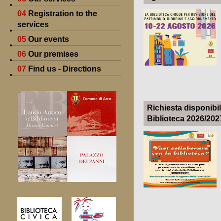
04
Registration to the
services
05
Our events
06
Our premises
07
Find us - Directions
Richiesta disponibil
Biblioteca 2026/202