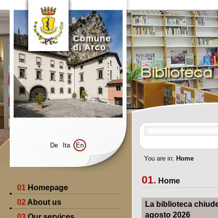
Comune
di Arco
Bibliotec
De
Ita
En
You are in:
Home
01.
Home
01
Homepage
02
About us
La biblioteca chiude 
agosto 2026
03
Our services