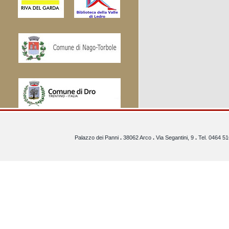
Palazzo dei Panni
.
38062 Arco
.
Via Segantini, 9
.
Tel. 0464 5