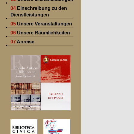
04
Einschreibung zu den
Dienstleistungen
05
Unsere Veranstaltungen
06
Unsere Räumlichkeiten
07
Anreise