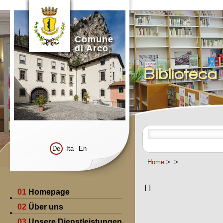
Comune
di Arco
Bibliotec
De
Ita
En
Home
>
>
[
]
01
Homepage
02
Über uns
03
Unsere Dienstleistungen